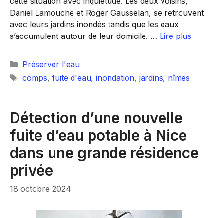
cette situation avec inquiétude. Les deux voisins,
Daniel Lamouche et Roger Gausselan, se retrouvent
avec leurs jardins inondés tandis que les eaux
s’accumulent autour de leur domicile. …
Lire plus
Catégories
Préserver l'eau
Étiquettes
comps
,
fuite d'eau
,
inondation
,
jardins
,
nîmes
Détection d’une nouvelle
fuite d’eau potable à Nice
dans une grande résidence
privée
18 octobre 2024