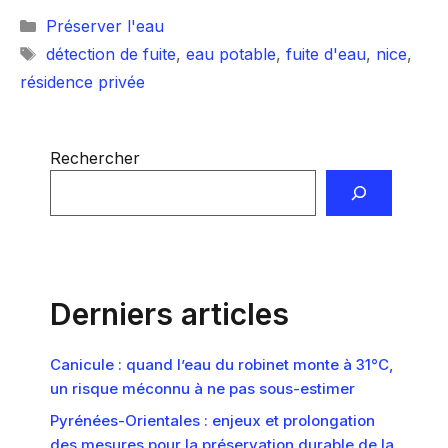
Catégories
Préserver l'eau
Étiquettes
détection de fuite
,
eau potable
,
fuite d'eau
,
nice
,
résidence privée
Rechercher
Derniers articles
Canicule : quand l’eau du robinet monte à 31°C,
un risque méconnu à ne pas sous-estimer
Pyrénées-Orientales : enjeux et prolongation
des mesures pour la préservation durable de la