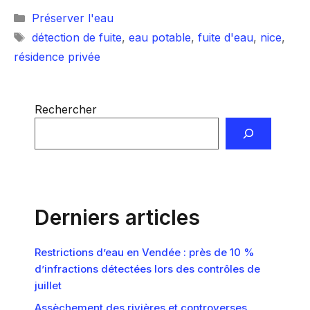
Catégories
Préserver l'eau
Étiquettes
détection de fuite
,
eau potable
,
fuite d'eau
,
nice
,
résidence privée
Rechercher
Derniers articles
Restrictions d’eau en Vendée : près de 10 %
d’infractions détectées lors des contrôles de
juillet
Assèchement des rivières et controverses