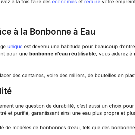
vez à la fois faire des
économies
et
réduire
votre emprein
âce à la Bonbonne à Eau
sage
unique
est devenu une habitude pour beaucoup d’entre 
ant pour une
bonbonne d’eau réutilisable
, vous aiderez à r
cer des centaines, voire des milliers, de bouteilles en pla
ité
ement une question de durabilité, c’est aussi un choix pou
é et purifié, garantissant ainsi une eau plus propre et pl
té de modèles de bonbonnes d’eau, tels que des bonbonn