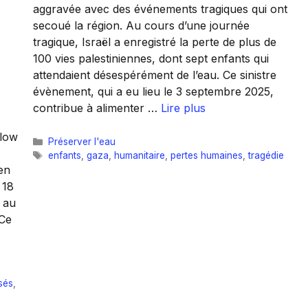
aggravée avec des événements tragiques qui ont
secoué la région. Au cours d’une journée
tragique, Israël a enregistré la perte de plus de
100 vies palestiniennes, dont sept enfants qui
attendaient désespérément de l’eau. Ce sinistre
évènement, qui a eu lieu le 3 septembre 2025,
contribue à alimenter …
Lire plus
llow
Catégories
Préserver l'eau
Étiquettes
enfants
,
gaza
,
humanitaire
,
pertes humaines
,
tragédie
en
 18
s au
 Ce
sés
,