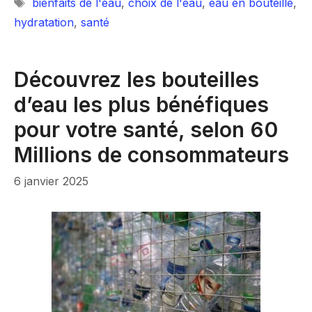
Étiquettes
bienfaits de l'eau
,
choix de l'eau
,
eau en bouteille
,
hydratation
,
santé
Découvrez les bouteilles
d’eau les plus bénéfiques
pour votre santé, selon 60
Millions de consommateurs
6 janvier 2025