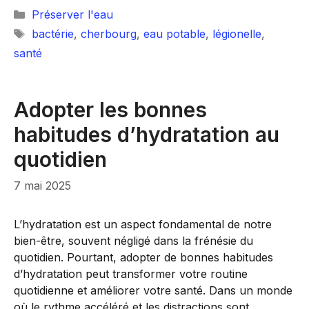
Catégories
Préserver l'eau
Étiquettes
bactérie
,
cherbourg
,
eau potable
,
légionelle
,
santé
Adopter les bonnes
habitudes d’hydratation au
quotidien
7 mai 2025
L’hydratation est un aspect fondamental de notre
bien-être, souvent négligé dans la frénésie du
quotidien. Pourtant, adopter de bonnes habitudes
d’hydratation peut transformer votre routine
quotidienne et améliorer votre santé. Dans un monde
où le rythme accéléré et les distractions sont