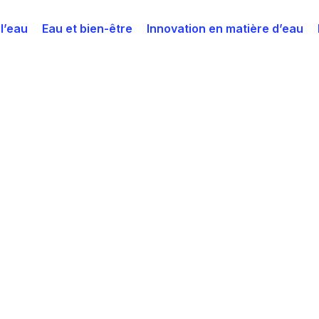
 l’eau
Eau et bien-être
Innovation en matière d’eau
source à protéger dans la région
ente bien plus qu’une simple ressource ; elle est le fil
quotidienne et les activités économiques. Fortement