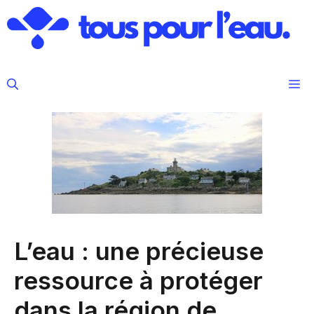
Aller
au
contenu
M
L’eau : une précieuse
ressource à protéger
dans la région de