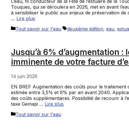
L’eau, fil conducteur de la Fête de l’estuaire de la Tou
Touques, qui se déroulera en 2026, met en avant l’ea
à sensibiliser le public aux enjeux de préservation de
…
Lire plus
Catégories
Étiquettes
Tout savoir sur l'eau
deuxième édition
,
eau
,
estua
Jusqu’à 6% d’augmentation : le
imminente de votre facture d’
14 juin 2026
EN BREF Augmentation des coûts pour le traitement de 
estimée entre 3,5% et 6% par an avant 2040. Applicat
des coûts supplémentaires. Possibilité de recourir à l
taxe Gemapi …
Lire plus
Catégories
Tout savoir sur l'eau