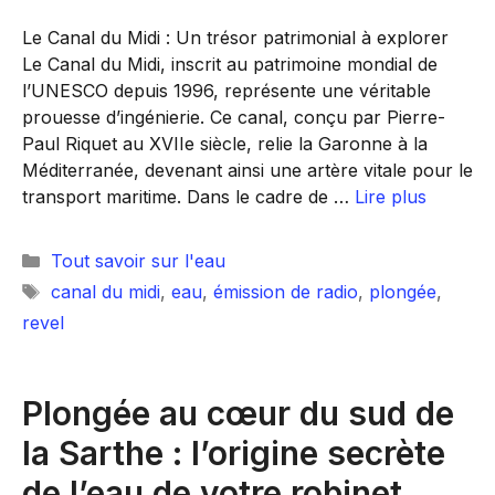
Le Canal du Midi : Un trésor patrimonial à explorer
Le Canal du Midi, inscrit au patrimoine mondial de
l’UNESCO depuis 1996, représente une véritable
prouesse d’ingénierie. Ce canal, conçu par Pierre-
Paul Riquet au XVIIe siècle, relie la Garonne à la
Méditerranée, devenant ainsi une artère vitale pour le
transport maritime. Dans le cadre de …
Lire plus
Catégories
Tout savoir sur l'eau
Étiquettes
canal du midi
,
eau
,
émission de radio
,
plongée
,
revel
Plongée au cœur du sud de
la Sarthe : l’origine secrète
de l’eau de votre robinet