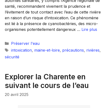
autorités sanitaires, y compris l’Agence régionale de
santé, recommandent vivement la prudence et
l’évitement de tout contact avec l’eau de cette rivière
en raison d’un risque d’intoxication. Ce phénomène
est lié à la présence de cyanobactéries, des micro-
organismes potentiellement dangereux …
Lire plus
Catégories
Préserver l'eau
Étiquettes
intoxication
,
maine-et-loire
,
précautions
,
rivières
,
sécurité
Explorer la Charente en
suivant le cours de l’eau
20 avril 2025