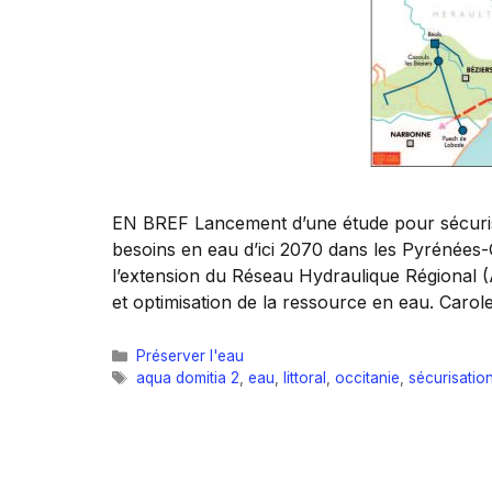
EN BREF Lancement d’une étude pour sécuriser 
besoins en eau d’ici 2070 dans les Pyrénées-Or
l’extension du Réseau Hydraulique Régional (A
et optimisation de la ressource en eau. Caro
Catégories
Préserver l'eau
Étiquettes
aqua domitia 2
,
eau
,
littoral
,
occitanie
,
sécurisation