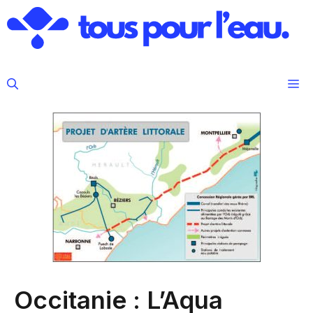
Aller
au
contenu
M
Occitanie : L’Aqua