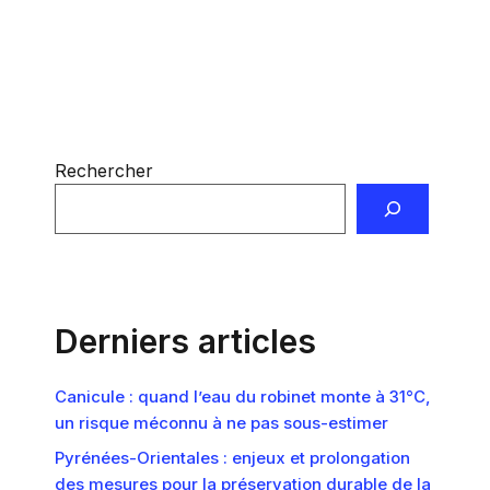
Catégories
Innovation en matière d'eau
Étiquettes
accès universel
,
eau potable
,
initiatives
,
projet
eau
,
sénégal
Rechercher
Derniers articles
Canicule : quand l’eau du robinet monte à 31°C,
un risque méconnu à ne pas sous-estimer
Pyrénées-Orientales : enjeux et prolongation
des mesures pour la préservation durable de la