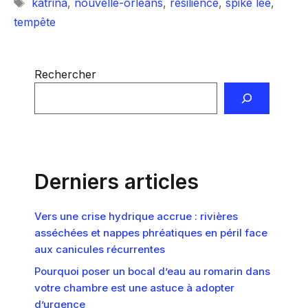
Étiquettes
katrina
,
nouvelle-orléans
,
résilience
,
spike lee
,
tempête
Rechercher
Derniers articles
Vers une crise hydrique accrue : rivières
asséchées et nappes phréatiques en péril face
aux canicules récurrentes
Pourquoi poser un bocal d’eau au romarin dans
votre chambre est une astuce à adopter
d’urgence