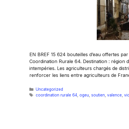
EN BREF 15 624 bouteilles d’eau offertes par le
Coordination Rurale 64. Destination : région 
intempéries. Les agriculteurs chargés de dist
renforcer les liens entre agriculteurs de Fr
Catégories
Uncategorized
Étiquettes
coordination rurale 64
,
ogeu
,
soutien
,
valence
,
vi