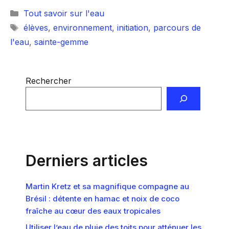
Catégories
Tout savoir sur l'eau
Étiquettes
élèves
,
environnement
,
initiation
,
parcours de
l'eau
,
sainte-gemme
Rechercher
Derniers articles
Martin Kretz et sa magnifique compagne au
Brésil : détente en hamac et noix de coco
fraîche au cœur des eaux tropicales
Utiliser l’eau de pluie des toits pour atténuer les