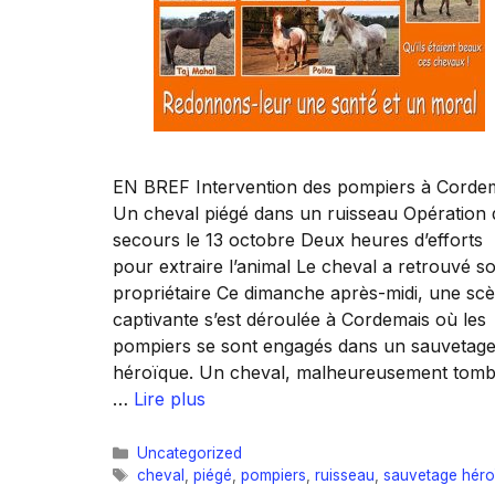
EN BREF Intervention des pompiers à Corde
Un cheval piégé dans un ruisseau Opération 
secours le 13 octobre Deux heures d’efforts
pour extraire l’animal Le cheval a retrouvé s
propriétaire Ce dimanche après-midi, une sc
captivante s’est déroulée à Cordemais où les
pompiers se sont engagés dans un sauvetag
héroïque. Un cheval, malheureusement tom
…
Lire plus
Catégories
Uncategorized
Étiquettes
cheval
,
piégé
,
pompiers
,
ruisseau
,
sauvetage héro