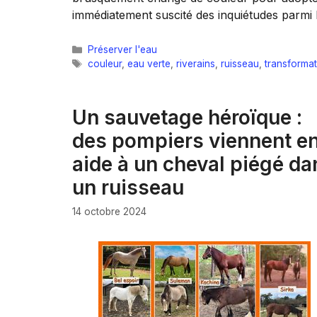
immédiatement suscité des inquiétudes parmi l
Catégories
Préserver l'eau
Étiquettes
couleur
,
eau verte
,
riverains
,
ruisseau
,
transformat
Un sauvetage héroïque :
des pompiers viennent e
aide à un cheval piégé da
un ruisseau
14 octobre 2024