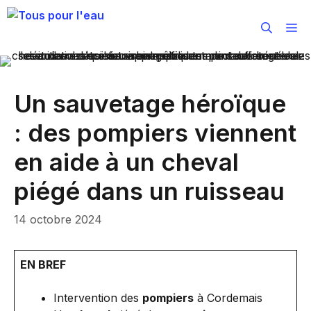
Aller
au
M
contenu
Un sauvetage héroïque
: des pompiers viennent
en aide à un cheval
piégé dans un ruisseau
14 octobre 2024
EN BREF
Intervention des
pompiers
à Cordemais