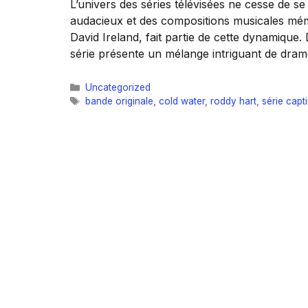
L’univers des séries télévisées ne cesse de se
audacieux et des compositions musicales mémo
David Ireland, fait partie de cette dynamique.
série présente un mélange intriguant de dra
Catégories
Uncategorized
Étiquettes
bande originale
,
cold water
,
roddy hart
,
série capt