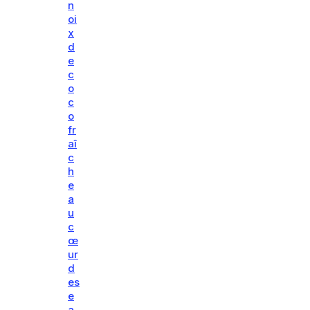
n
oi
x
d
e
c
o
c
o
fr
aî
c
h
e
a
u
c
œ
ur
d
es
e
a