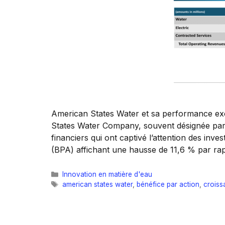
American States Water et sa performance exc
States Water Company, souvent désignée pa
financiers qui ont captivé l’attention des inv
(BPA) affichant une hausse de 11,6 % par rap
Catégories
Innovation en matière d'eau
Étiquettes
american states water
,
bénéfice par action
,
croiss