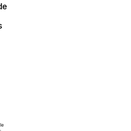
de
s
le