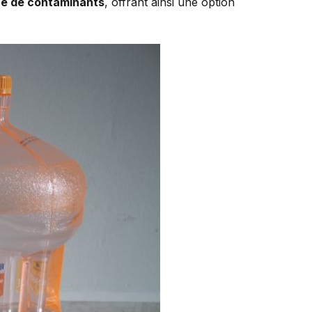
e de contaminants
, offrant ainsi une option