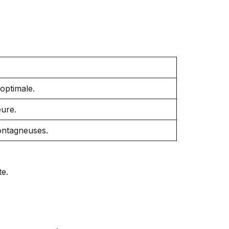
optimale.
eure.
montagneuses.
te.