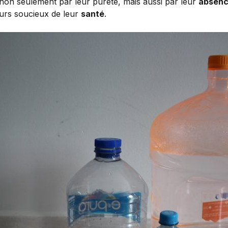
 non seulement par leur pureté, mais aussi par leur
absenc
urs soucieux de leur
santé
.