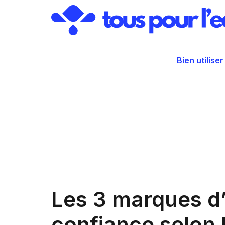
Aller
au
contenu
Bien utiliser
Les 3 marques d’
confiance selon 