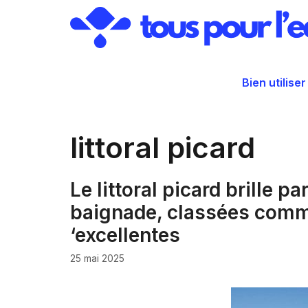
Aller
au
contenu
Bien utiliser
littoral picard
Le littoral picard brille p
baignade, classées com
‘excellentes
25 mai 2025