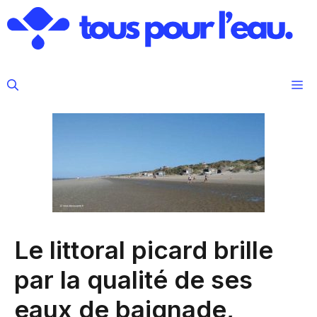
Aller
au
contenu
M
Le littoral picard brille
par la qualité de ses
eaux de baignade,