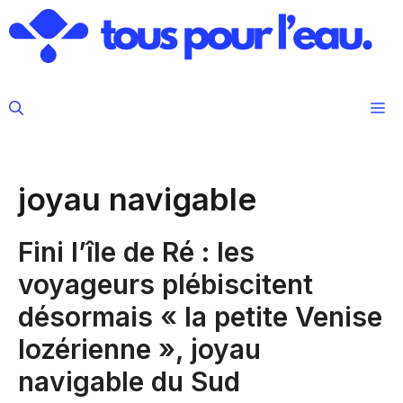
Aller
au
contenu
M
joyau navigable
Fini l’île de Ré : les
voyageurs plébiscitent
désormais « la petite Venise
lozérienne », joyau
navigable du Sud