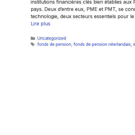
institutions financières clés bien établies au
pays. Deux d’entre eux, PME et PMT, se conce
technologie, deux secteurs essentiels pour l
Lire plus
Catégories
Uncategorized
Étiquettes
fonds de pension
,
fonds de pension néerlandais
,