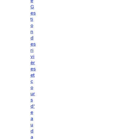
e
G
es
ti
o
n
d
es
ri
vi
èr
es
et
c
o
ur
s
d’
e
a
u
d
a