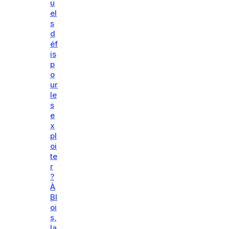
u
el
s
d
éf
is
p
o
ur
le
s
e
x
pl
oi
te
r
?
À
Bl
oi
s,
la