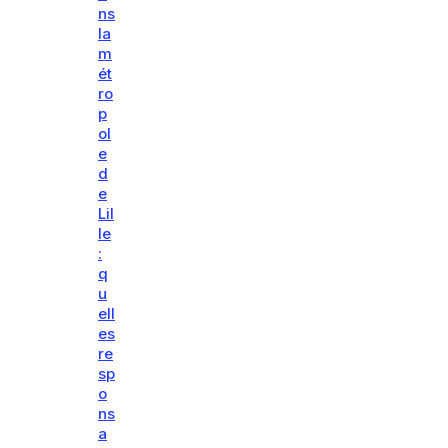
ns
la
m
ét
ro
p
ol
e
d
e
Lil
le
:
q
u
ell
es
re
sp
o
ns
a