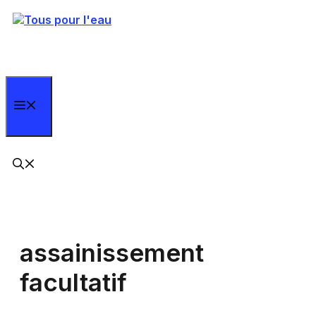
Aller
au
contenu
Menu
assainissement
facultatif