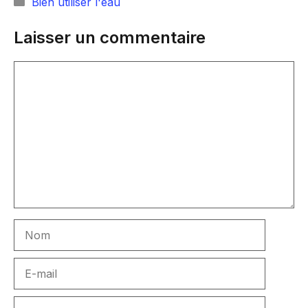
Catégories
Bien utiliser l'eau
Laisser un commentaire
Commentaire
Nom
E-
mail
Site