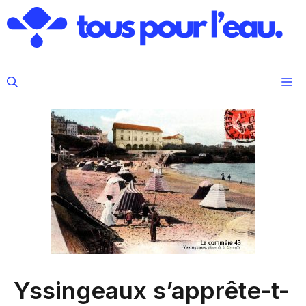
Aller
au
contenu
M
Yssingeaux s’apprête-t-