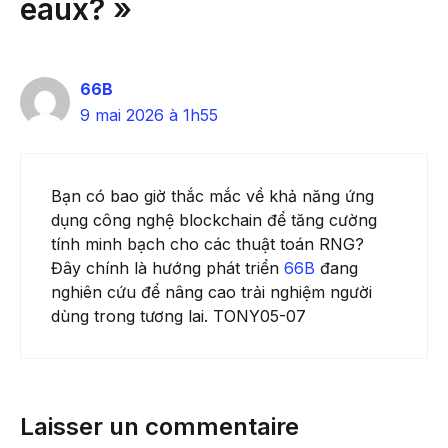
eaux? »
66B
9 mai 2026 à 1h55
Bạn có bao giờ thắc mắc về khả năng ứng
dụng công nghệ blockchain để tăng cường
tính minh bạch cho các thuật toán RNG?
Đây chính là hướng phát triển
66B
đang
nghiên cứu để nâng cao trải nghiệm người
dùng trong tương lai. TONY05-07
Laisser un commentaire