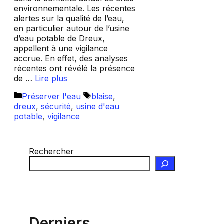
environnementale. Les récentes
alertes sur la qualité de l’eau,
en particulier autour de l’usine
d’eau potable de Dreux,
appellent à une vigilance
accrue. En effet, des analyses
récentes ont révélé la présence
de …
Lire plus
Catégories
Étiquettes
Préserver l'eau
blaise
,
dreux
,
sécurité
,
usine d'eau
potable
,
vigilance
Rechercher
Derniers