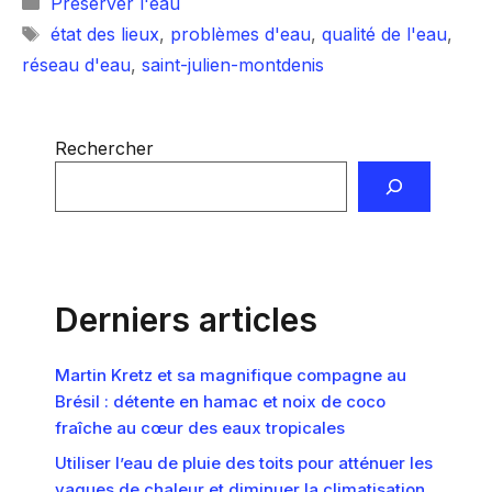
Catégories
Préserver l'eau
Étiquettes
état des lieux
,
problèmes d'eau
,
qualité de l'eau
,
réseau d'eau
,
saint-julien-montdenis
Rechercher
Derniers articles
Martin Kretz et sa magnifique compagne au
Brésil : détente en hamac et noix de coco
fraîche au cœur des eaux tropicales
Utiliser l’eau de pluie des toits pour atténuer les
vagues de chaleur et diminuer la climatisation