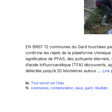
EN BREF 12 communes du Gard touchées par 
confirme les rejets de la plateforme chimiqu
significative de PFAS, des polluants éternels,
d’acide trifluoroacétique (TFA) découverts, si
détectée jusqu’à 20 kilomètres autour …
Lire 
Catégories
Tout savoir sur l'eau
Étiquettes
communes
,
contamination
,
eaux
,
gard
,
résultats