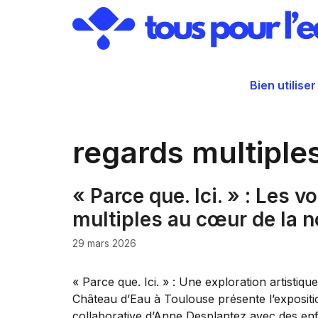
Aller
au
contenu
Bien utiliser
regards multiple
« Parce que. Ici. » : Les v
multiples au cœur de la n
29 mars 2026
« Parce que. Ici. » : Une exploration artisti
Château d’Eau à Toulouse présente l’expositio
collaborative d’Anne Desplantez avec des enf