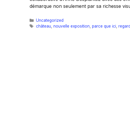
démarque non seulement par sa richesse vis
Catégories
Uncategorized
Étiquettes
château
,
nouvelle exposition
,
parce que ici
,
regard