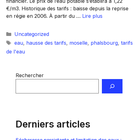
financier. Le prix de l’eau potable s’établira à 1,22
€/m3. Historique des tarifs : baisse depuis la reprise
en régie en 2006. À partir du …
Lire plus
Catégories
Uncategorized
Étiquettes
eau
,
hausse des tarifs
,
moselle
,
phalsbourg
,
tarifs
de l'eau
Rechercher
Derniers articles
Sécheresse persistante et limitation des eaux :