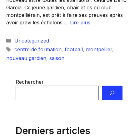
nouveau attire toutes les attentions : celui de Dario
Garcia. Ce jeune gardien, chair et os du club
montpelliérain, est prêt à faire ses preuves après
avoir gravi les échelons …
Lire plus
Catégories
Uncategorized
Étiquettes
centre de formation
,
football
,
montpellier
,
nouveau gardien
,
saison
Rechercher
Derniers articles