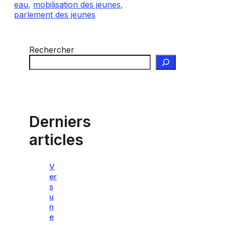
eau
,
mobilisation des jeunes
,
parlement des jeunes
Rechercher
Derniers
articles
V
er
s
u
n
e