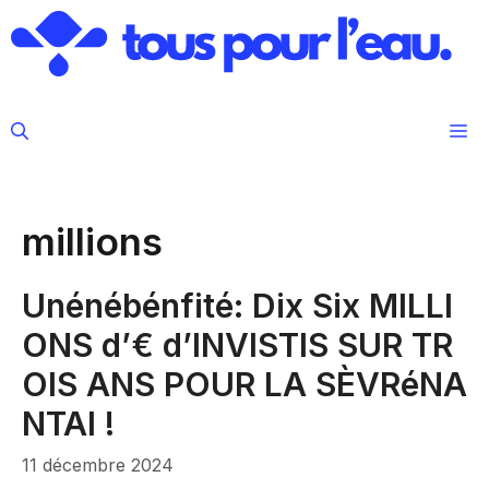
Aller
au
contenu
M
millions
Unénébénfité: Dix Six MILLI
ONS d’€ d’INVISTIS SUR TR
OIS ANS POUR LA SÈVRéNA
NTAI !
11 décembre 2024