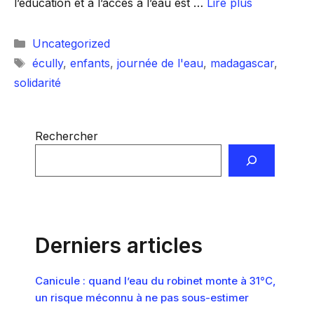
l’éducation et à l’accès à l’eau est …
Lire plus
Catégories
Uncategorized
Étiquettes
écully
,
enfants
,
journée de l'eau
,
madagascar
,
solidarité
Rechercher
Derniers articles
Canicule : quand l’eau du robinet monte à 31°C,
un risque méconnu à ne pas sous-estimer