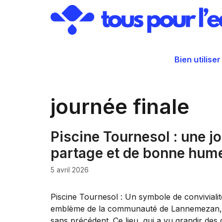
Aller
au
contenu
Bien utiliser
journée finale
Piscine Tournesol : une j
partage et de bonne hum
5 avril 2026
Piscine Tournesol : Un symbole de convivialit
emblème de la communauté de Lannemezan, a 
sans précédent. Ce lieu, qui a vu grandir des