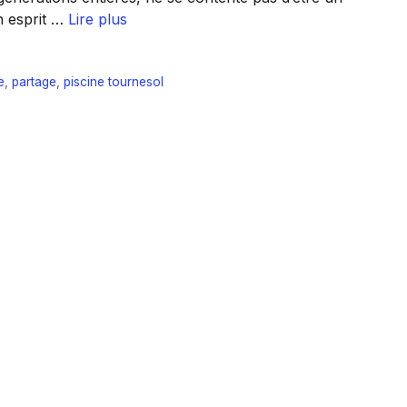
un esprit …
Lire plus
e
,
partage
,
piscine tournesol