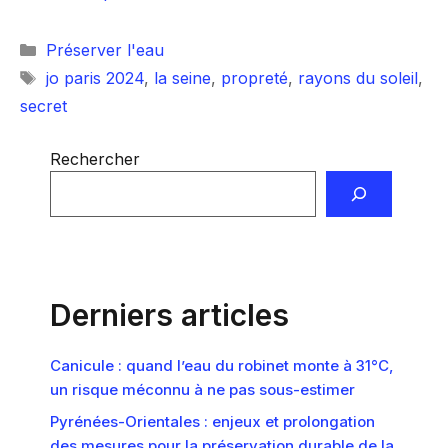
Catégories
Préserver l'eau
Étiquettes
jo paris 2024
,
la seine
,
propreté
,
rayons du soleil
,
secret
Rechercher
Derniers articles
Canicule : quand l’eau du robinet monte à 31°C,
un risque méconnu à ne pas sous-estimer
Pyrénées-Orientales : enjeux et prolongation
des mesures pour la préservation durable de la