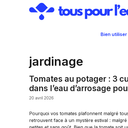
Aller
au
contenu
Bien utiliser
jardinage
Tomates au potager : 3 cui
dans l’eau d’arrosage po
20 avril 2026
Pourquoi vos tomates plafonnent malgré tous 
retrouvent face à un mystère estival : malgré 
petites et sans goût. Bien que la tomate soit u