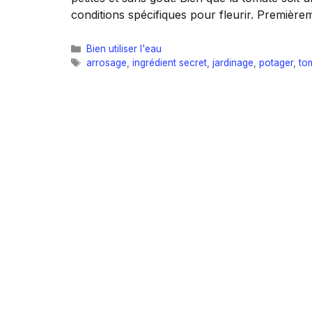
conditions spécifiques pour fleurir. Premièrem
Catégories
Bien utiliser l'eau
Étiquettes
arrosage
,
ingrédient secret
,
jardinage
,
potager
,
to