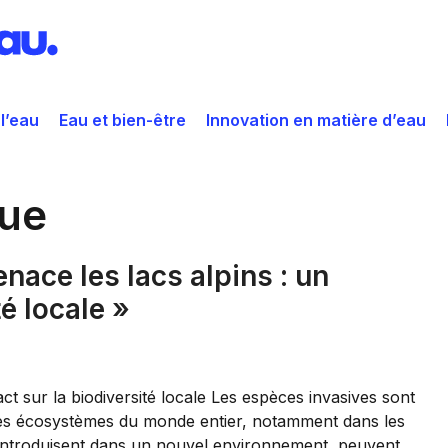
 l’eau
Eau et bien-être
Innovation en matière d’eau
que
nace les lacs alpins : un
é locale »
t sur la biodiversité locale Les espèces invasives sont
es écosystèmes du monde entier, notamment dans les
s’introduisent dans un nouvel environnement, peuvent