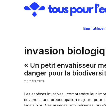
Aller
au
contenu
Bien utiliser
invasion biologi
« Un petit envahisseur me
danger pour la biodiversit
27 mars 2026
Les espèces invasives : comprendre leur impac
devenues une préoccupation majeure pour l
lacs alpins. Ces espèces non indigènes, qui 