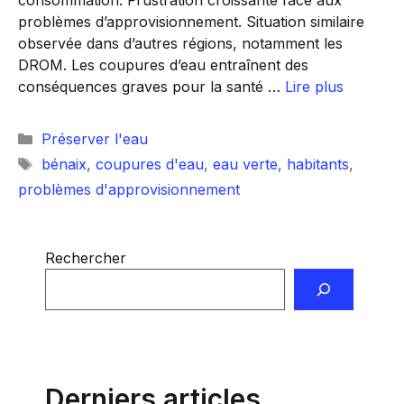
consommation. Frustration croissante face aux
problèmes d’approvisionnement. Situation similaire
observée dans d’autres régions, notamment les
DROM. Les coupures d’eau entraînent des
conséquences graves pour la santé …
Lire plus
Catégories
Préserver l'eau
Étiquettes
bénaix
,
coupures d'eau
,
eau verte
,
habitants
,
problèmes d'approvisionnement
Rechercher
Derniers articles