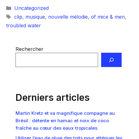
Catégories
Uncategorized
Étiquettes
clip
,
musique
,
nouvelle mélodie
,
of mice & men
,
troubled water
Rechercher
Derniers articles
Martin Kretz et sa magnifique compagne au
Brésil : détente en hamac et noix de coco
fraîche au cœur des eaux tropicales
Utiliser l’eau de pluie des toits pour atténuer les