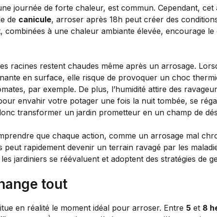
 une journée de forte chaleur, est commun. Cependant, cet a
de de
canicule
, arroser après 18h peut créer des conditio
uit, combinées à une chaleur ambiante élevée, encourage l
les racines restent chaudes même après un arrosage. Lorsqu
nante en surface, elle risque de provoquer un choc thermi
omates, par exemple. De plus, l’humidité attire des ravage
pour envahir votre potager une fois la nuit tombée, se rég
donc transformer un jardin prometteur en un champ de dés
 comprendre que chaque action, comme un arrosage mal chron
eut rapidement devenir un terrain ravagé par les maladies, d
 les jardiniers se réévaluent et adoptent des stratégies de ge
change tout
titue en réalité le moment idéal pour arroser. Entre
5
et
8 h