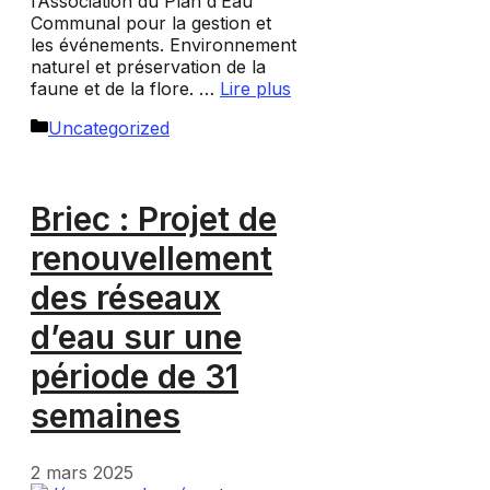
l’Association du Plan d’Eau
Communal pour la gestion et
les événements. Environnement
naturel et préservation de la
faune et de la flore. …
Lire plus
Catégories
Uncategorized
Briec : Projet de
renouvellement
des réseaux
d’eau sur une
période de 31
semaines
2 mars 2025