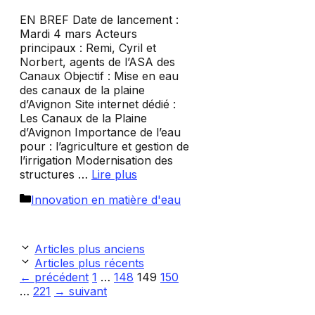
EN BREF Date de lancement :
Mardi 4 mars Acteurs
principaux : Remi, Cyril et
Norbert, agents de l’ASA des
Canaux Objectif : Mise en eau
des canaux de la plaine
d’Avignon Site internet dédié :
Les Canaux de la Plaine
d’Avignon Importance de l’eau
pour : l’agriculture et gestion de
l’irrigation Modernisation des
structures …
Lire plus
Catégories
Innovation en matière d'eau
Articles plus anciens
Articles plus récents
Page
Page
Page
Page
←
précédent
1
…
148
149
150
Page
…
221
→
suivant