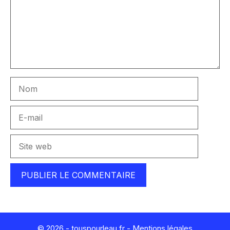
Nom
E-
mail
Site
web
© 2026 - touspourleau.fr -
Mentions légales